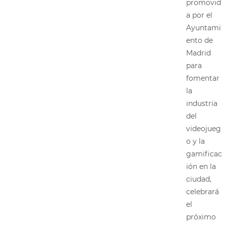
promovid
a por el
Ayuntami
ento de
Madrid
para
fomentar
la
industria
del
videojueg
o y la
gamificac
ión en la
ciudad,
celebrará
el
próximo