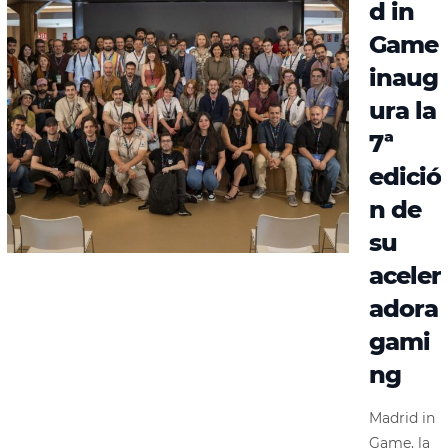
d in
Game
inaug
ura la
7ª
edició
n de
su
aceler
adora
gami
ng
Madrid in
Game, la