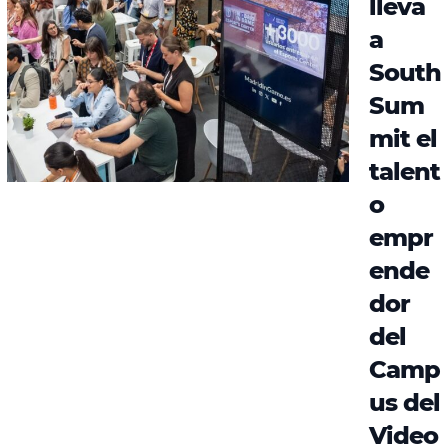
lleva
a
South
Sum
mit el
talent
o
empr
ende
dor
del
Camp
us del
Video