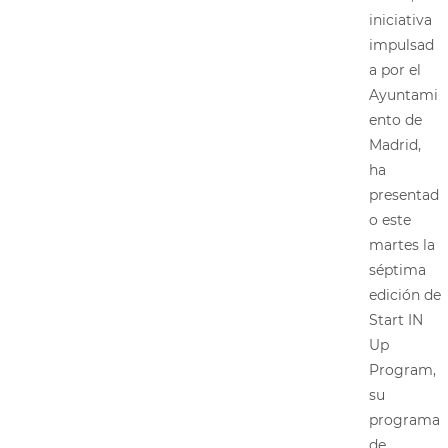
iniciativa
impulsad
a por el
Ayuntami
ento de
Madrid,
ha
presentad
o este
martes la
séptima
edición de
Start IN
Up
Program,
su
programa
de