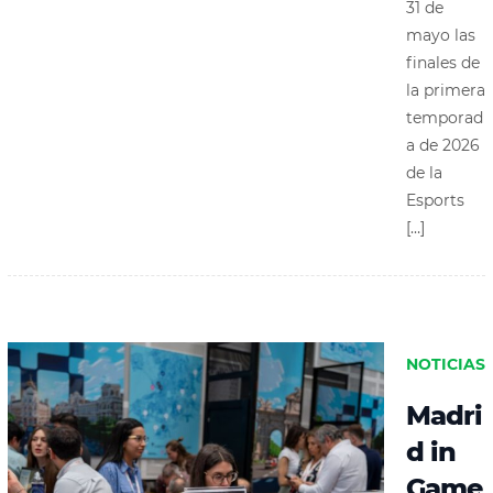
31 de
mayo las
finales de
la primera
temporad
a de 2026
de la
Esports
[…]
NOTICIAS
Madri
d in
Game