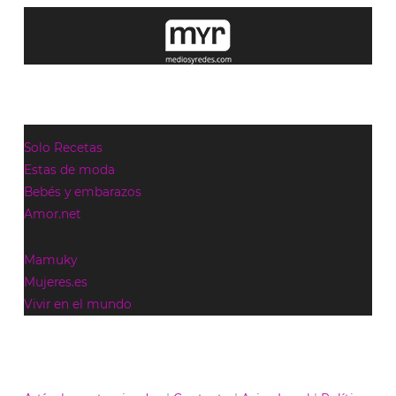
Solo Recetas
Estas de moda
Bebés y embarazos
Amor.net
Mamuky
Mujeres.es
Vivir en el mundo