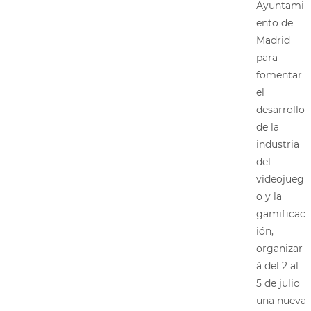
Ayuntami
ento de
Madrid
para
fomentar
el
desarrollo
de la
industria
del
videojueg
o y la
gamificac
ión,
organizar
á del 2 al
5 de julio
una nueva