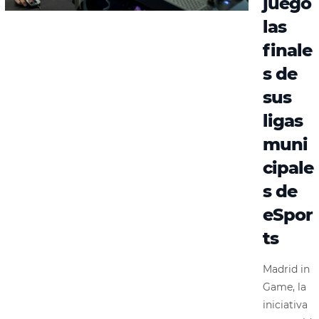
juego
las
finale
s de
sus
ligas
muni
cipale
s de
eSpor
ts
Madrid in
Game, la
iniciativa