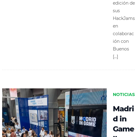
edición de
sus
HackJams
en
colaborac
ión con
Buenos
[…]
NOTICIAS
Madri
d in
Game