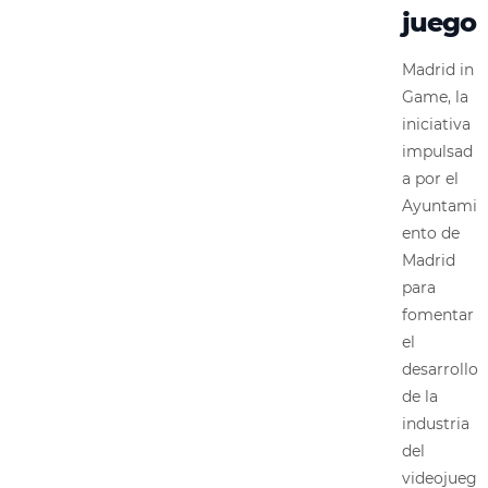
juego
Madrid in
Game, la
iniciativa
impulsad
a por el
Ayuntami
ento de
Madrid
para
fomentar
el
desarrollo
de la
industria
del
videojueg