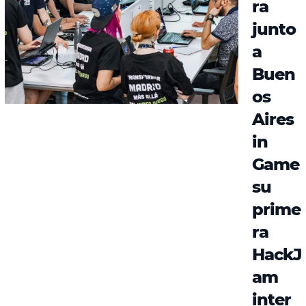
ra
junto
a
Buen
os
Aires
in
Game
su
prime
ra
HackJ
am
inter