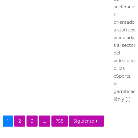
aceleració
n
orientado
a startups
vinculada
s al sector
del
videojueg
o, los
eSports,
la
gamificac
ión y […]
1
2
3
...
758
Siguiente