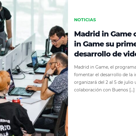
NOTICIAS
Madrid in Game c
in Game su prim
desarrollo de vi
Madrid in Game, el programa
fomentar el desarrollo de la 
organizará del 2 al 5 de juli
colaboración con Buenos […]