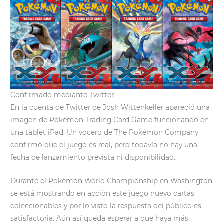
Confirmado mediante Twitter
En la cuenta de Twitter de Josh Wittenkeller apareció una
imagen de Pokémon Trading Card Game funcionando en
una tablet iPad. Un vocero de The Pokémon Company
confirmó que el juego es real, pero todavía no hay una
fecha de lanzamiento prevista ni disponibilidad.
Durante el Pokémon World Championship en Washington
se está mostrando en acción este juego nuevo cartas
coleccionables y por lo visto la respuesta del público es
satisfactoria. Aún así queda esperar a que haya más