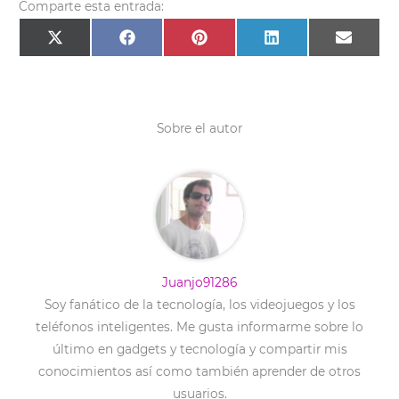
Comparte esta entrada:
Compartir
Compartir
Compartir
Compartir
Compar
X
F
P
L
E
en
en
en
en
en
(
a
i
i
m
T
c
n
n
a
w
e
t
k
i
i
b
e
e
l
t
o
r
d
t
o
e
I
e
k
s
n
Sobre el autor
r
t
)
Juanjo91286
Soy fanático de la tecnología, los videojuegos y los
teléfonos inteligentes. Me gusta informarme sobre lo
último en gadgets y tecnología y compartir mis
conocimientos así como también aprender de otros
usuarios.