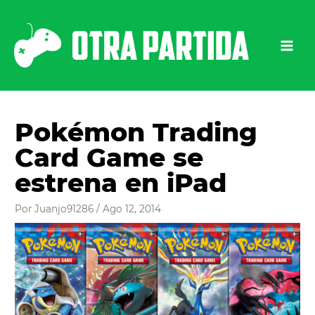
Ir
al
contenido
Pokémon Trading
Card Game se
estrena en iPad
Por
Juanjo91286
/
Ago 12, 2014