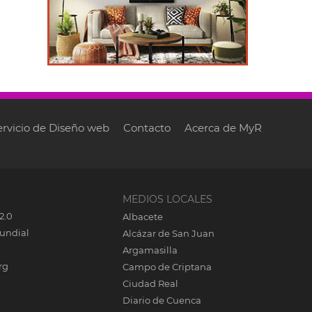
ervicio de Diseño web
Contacto
Acerca de MyR
MEDIOS LOCALES
2.0
Albacete
undial
Alcázar de San Juan
Argamasilla
rg
Campo de Criptana
Ciudad Real
Diario de Cuenca