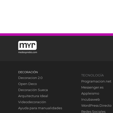
DECORACIÓN
TECNOLOGÍA
Decoracion 2.0
Programacion.net
Open Deco
Messenger.es
Decoración Sueca
Appleismo
Arquitectura Ideal
Incubaweb
Videodecoración
WordPress Directo
Ayuda para manualidades
Redes Sociales