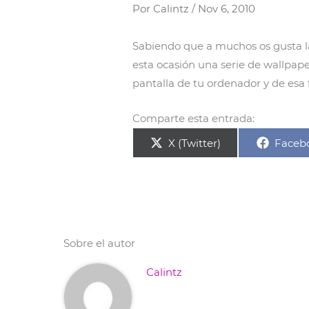
Por
Calintz
/
Nov 6, 2010
Sabiendo que a muchos os gusta la
esta ocasión una serie de wallpap
pantalla de tu ordenador y de esa 
Comparte esta entrada:
Compartir
Compa
X (Twitter)
Faceb
en
en
Sobre el autor
Calintz