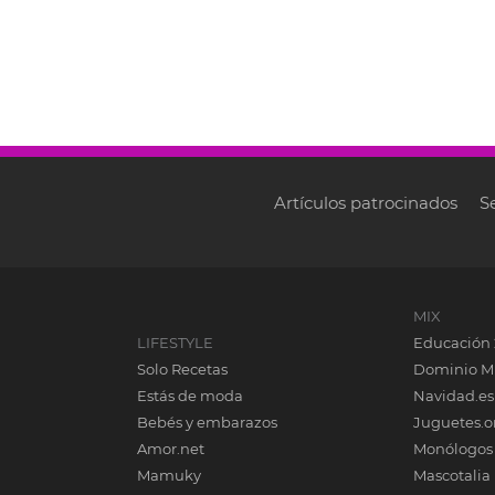
Artículos patrocinados
S
MIX
LIFESTYLE
Educación 
Solo Recetas
Dominio M
Estás de moda
Navidad.es
Bebés y embarazos
Juguetes.o
Amor.net
Monólogos
Mamuky
Mascotalia