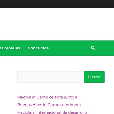
os móviles
Concursos
B
Buscar
u
s
Madrid in Game celebra junto a
c
Buenos Aires in Game su primera
a
HackJam internacional de desarrollo
r