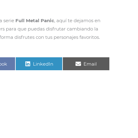
 serie
Full Metal Panic
, aquí te dejamos en
ers para que puedas disfrutar cambiando la
forma disfrutes con tus personajes favoritos.
rtir
Compartir
Compartir
ook
LinkedIn
Email
en
en