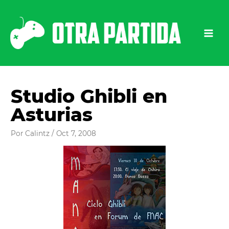
Ir
al
contenido
Studio Ghibli en
Asturias
Por
Calintz
/
Oct 7, 2008