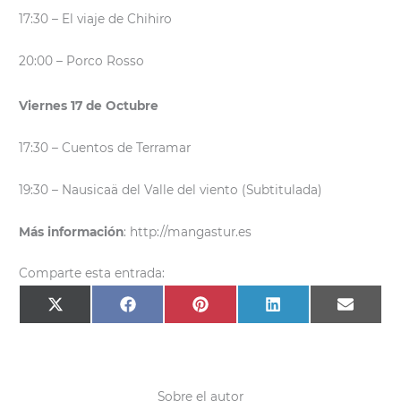
17:30 – El viaje de Chihiro
20:00 – Porco Rosso
Viernes 17 de Octubre
17:30 – Cuentos de Terramar
19:30 – Nausicaä del Valle del viento (Subtitulada)
Más información
: http://mangastur.es
Comparte esta entrada:
Compartir
Compartir
Compartir
Compartir
Compar
X
F
P
L
E
en
en
en
en
en
(
a
i
i
m
T
c
n
n
a
w
e
t
k
i
i
b
e
e
l
t
o
r
d
t
o
e
I
e
k
s
n
Sobre el autor