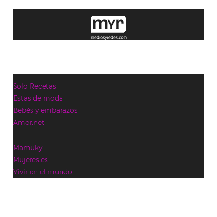
Solo Recetas
Estas de moda
Bebés y embarazos
Amor.net
Mamuky
Mujeres.es
Vivir en el mundo