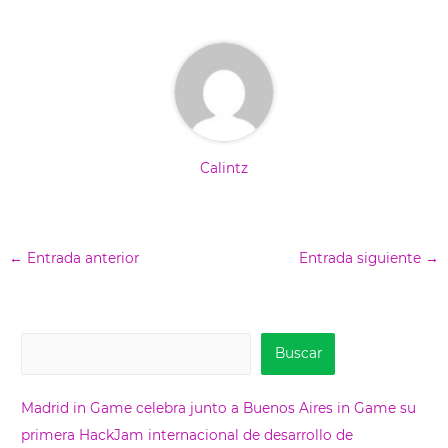
r
t
)
Calintz
←
Entrada anterior
Entrada siguiente
→
B
Buscar
u
s
Madrid in Game celebra junto a Buenos Aires in Game su
c
primera HackJam internacional de desarrollo de