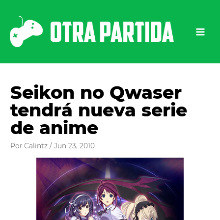
Ir
al
contenido
Seikon no Qwaser
tendrá nueva serie
de anime
Por
Calintz
/
Jun 23, 2010