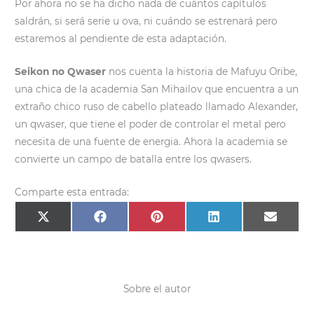
Por ahora no se ha dicho nada de cuántos capítulos
saldrán, si será serie u ova, ni cuándo se estrenará pero
estaremos al pendiente de esta adaptación.
Seikon no Qwaser
nos cuenta la historia de Mafuyu Oribe,
una chica de la academia San Mihailov que encuentra a un
extraño chico ruso de cabello plateado llamado Alexander,
un qwaser, que tiene el poder de controlar el metal pero
necesita de una fuente de energia. Ahora la academia se
convierte un campo de batalla entre los qwasers.
Comparte esta entrada:
Compartir
Compartir
Compartir
Compartir
Compar
X
F
P
L
E
en
en
en
en
en
(
a
i
i
m
T
c
n
n
a
w
e
t
k
i
i
b
e
e
l
t
o
r
d
t
o
e
I
e
k
s
n
Sobre el autor
r
t
)