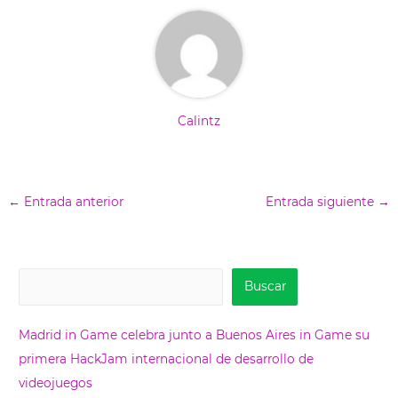
Calintz
←
Entrada anterior
Entrada siguiente
→
B
Buscar
u
s
Madrid in Game celebra junto a Buenos Aires in Game su
c
primera HackJam internacional de desarrollo de
a
videojuegos