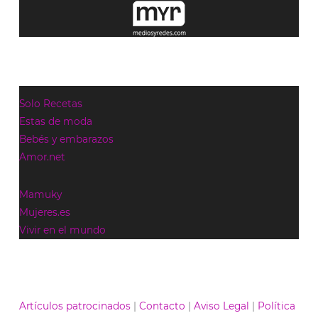
Solo Recetas
Estas de moda
Bebés y embarazos
Amor.net
Mamuky
Mujeres.es
Vivir en el mundo
Artículos patrocinados
|
Contacto
|
Aviso Legal
|
Política