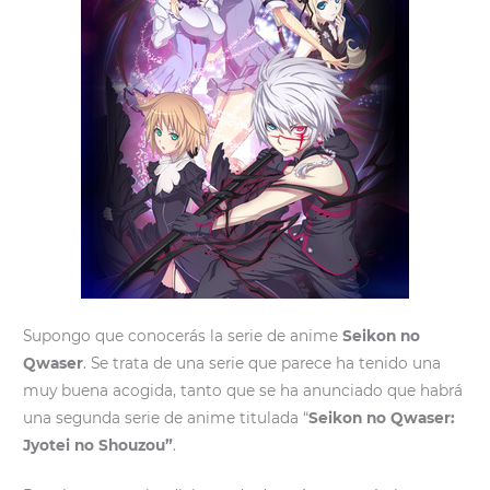
Supongo que conocerás la serie de anime
Seikon no
Qwaser
. Se trata de una serie que parece ha tenido una
muy buena acogida, tanto que se ha anunciado que habrá
una segunda serie de anime titulada “
Seikon no Qwaser:
Jyotei no Shouzou”
.