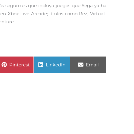
s seguro es que incluya juegos que Sega ya ha
n Xbox Live Arcade; títulos como Rez, Virtual-
enture.
Compartir
Compartir
Compartir
Pinterest
LinkedIn
Email
en
en
en