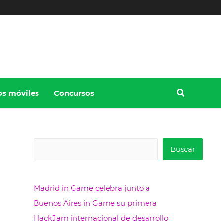
os móviles
Concursos
B
Buscar
u
s
Madrid in Game celebra junto a
c
Buenos Aires in Game su primera
a
HackJam internacional de desarrollo
r