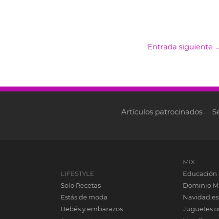
Entrada siguiente
Artículos patrocinados
S
MIX
LIFESTYLE
Educación 
Solo Recetas
Dominio M
Estás de moda
Navidad.es
Bebés y embarazos
Juguetes.o