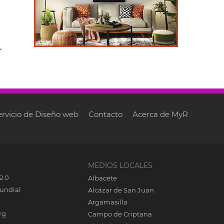
→
ervicio de Diseño web
Contacto
Acerca de MyR
MEDIOS LOCALES
2.0
Albacete
undial
Alcázar de San Juan
Argamasilla
rg
Campo de Criptana