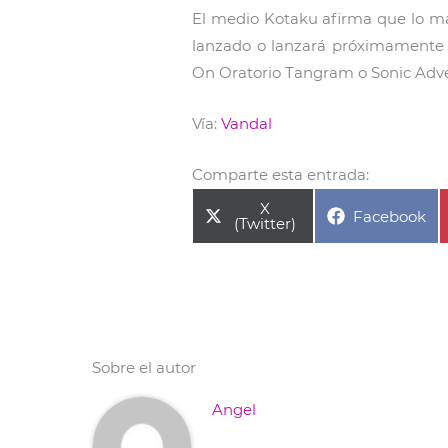
El medio Kotaku afirma que lo má
lanzado o lanzará próximamente e
On Oratorio Tangram o Sonic Adv
Vía:
Vandal
Comparte esta entrada:
Compartir
X
Compartir
Facebook
en
(Twitter)
en
Sobre el autor
Angel