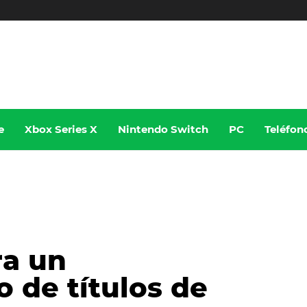
e
Xbox Series X
Nintendo Switch
PC
Teléfon
ra un
o de títulos de