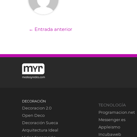
←
Entrada anterior
DECORACIÓN
TECNOLOGÍA
Decoracion 2.0
Programacion.net
Open Deco
Messenger.es
Decoración Sueca
Appleismo
Arquitectura Ideal
Incubaweb