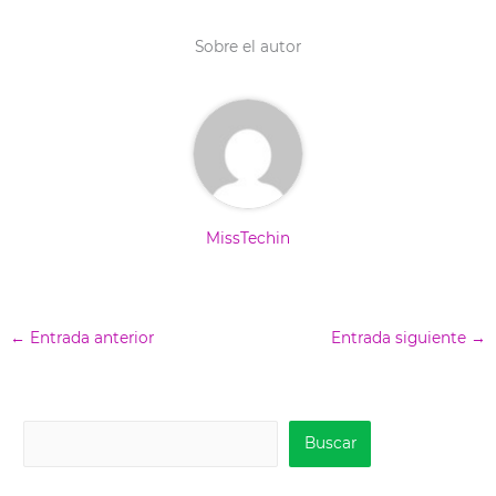
t
o
d
t
o
I
e
k
n
Sobre el autor
r
)
MissTechin
←
Entrada anterior
Entrada siguiente
→
B
Buscar
u
s