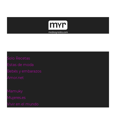
Solo Recetas
Estas de moda
Bebés y embarazos
Amor.net
Mamuky
Mujeres.es
Vivir en el mundo