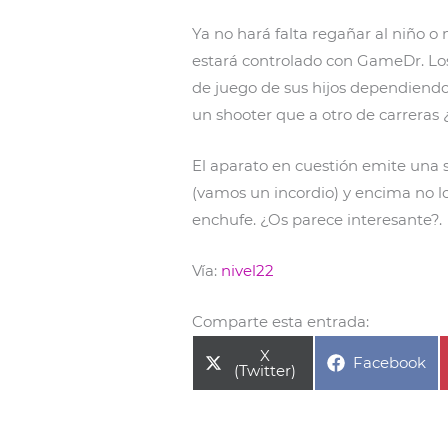
Ya no hará falta regañar al niño 
estará controlado con GameDr. Los
de juego de sus hijos dependiendo 
un shooter que a otro de carreras 
El aparato en cuestión emite una s
(vamos un incordio) y encima no l
enchufe. ¿Os parece interesante?.
Vía:
nivel22
Comparte esta entrada:
Compartir
X
Compartir
Facebook
en
(Twitter)
en