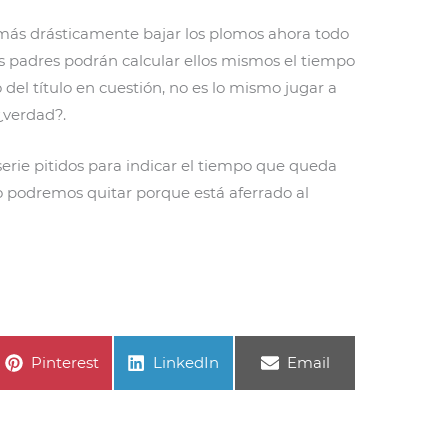
o más drásticamente bajar los plomos ahora todo
 padres podrán calcular ellos mismos el tiempo
del título en cuestión, no es lo mismo jugar a
¿verdad?.
erie pitidos para indicar el tiempo que queda
o podremos quitar porque está aferrado al
Compartir
Compartir
Compartir
Pinterest
LinkedIn
Email
en
en
en