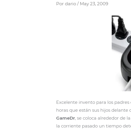
Por
dario
/
May 23, 2009
Excelente invento para los padres
horas que están sus hijos delante 
GameDr
, se coloca alrededor de l
la corriente pasado un tiempo de