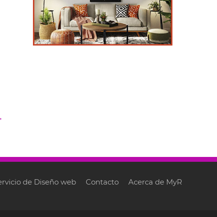
→
ervicio de Diseño web
Contacto
Acerca de MyR