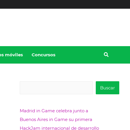
os móviles
Concursos
B
Buscar
u
s
Madrid in Game celebra junto a
c
Buenos Aires in Game su primera
a
HackJam internacional de desarrollo
r