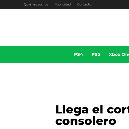
Ir
Quiénes somos
Publicidad
Contacto
al
contenido
PS4
PS5
Xbox On
Llega el cor
consolero