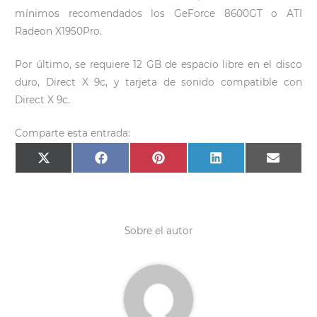
mínimos recomendados los GeForce 8600GT o ATI
Radeon X1950Pro.
Por último, se requiere 12 GB de espacio libre en el disco
duro, Direct X 9c, y tarjeta de sonido compatible con
Direct X 9c.
Comparte esta entrada:
Compartir
Compartir
Compartir
Compartir
Compar
X
F
P
L
E
en
en
en
en
en
(
a
i
i
m
T
c
n
n
a
w
e
t
k
i
i
b
e
e
l
t
o
r
d
t
o
e
I
e
k
s
n
Sobre el autor
r
t
)