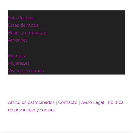
Solo Recetas
Estas de moda
Bebés y embarazos
Amor.net
Mamuky
Mujeres.es
Vivir en el mundo
Artículos patrocinados
|
Contacto
|
Aviso Legal
|
Política
de privacidad y cookies