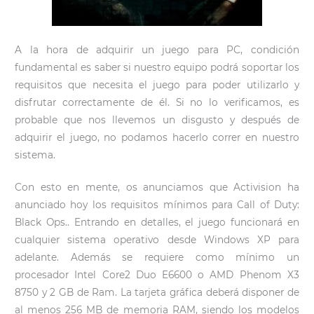
A la hora de adquirir un juego para PC, condición
fundamental es saber si nuestro equipo podrá soportar los
requisitos que necesita el juego para poder utilizarlo y
disfrutar correctamente de él. Si no lo verificamos, es
probable que nos llevemos un disgusto y después de
adquirir el juego, no podamos hacerlo correr en nuestro
sistema.
Con esto en mente, os anunciamos que Activision ha
anunciado hoy los requisitos mínimos para Call of Duty:
Black Ops.. Entrando en detalles, el juego funcionará en
cualquier sistema operativo desde Windows XP para
adelante. Además se requiere como mínimo un
procesador Intel Core2 Duo E6600 o AMD Phenom X3
8750 y 2 GB de Ram. La tarjeta gráfica deberá disponer de
al menos 256 MB de memoria RAM, siendo los modelos