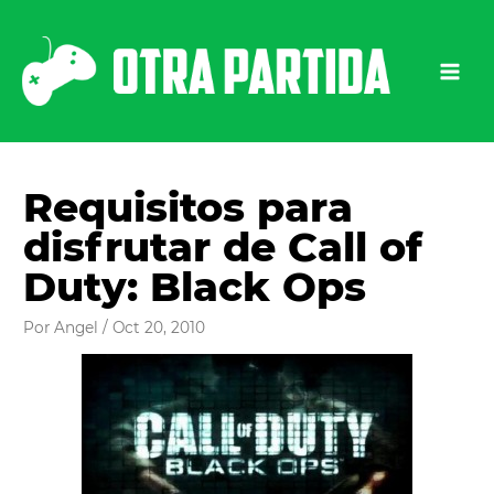
Ir
al
contenido
Requisitos para
disfrutar de Call of
Duty: Black Ops
Por
Angel
/
Oct 20, 2010