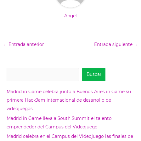
Angel
←
Entrada anterior
Entrada siguiente
→
B
Buscar
u
s
Madrid in Game celebra junto a Buenos Aires in Game su
c
primera HackJam internacional de desarrollo de
a
videojuegos
r
Madrid in Game lleva a South Summit el talento
emprendedor del Campus del Videojuego
Madrid celebra en el Campus del Videojuego las finales de