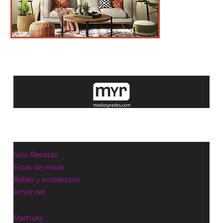
Solo Recetas
Estas de moda
Bebés y embarazos
Amor.net
Mamuky