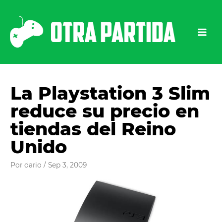
Ir
al
contenido
La Playstation 3 Slim
reduce su precio en
tiendas del Reino
Unido
Por
dario
/
Sep 3, 2009