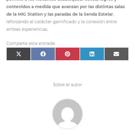
contenidos a medida que avanzan por las distintas salas
de la MIG Station y las paradas de la Senda Estelar
,
reforzando el carácter gamificado y la conexión entre
ambas experiencias.
Comparte esta entrada:
Compartir
Compartir
Compartir
Compartir
Compar
X
F
P
L
E
en
en
en
en
en
(
a
i
i
m
T
c
n
n
a
w
e
t
k
i
i
b
e
e
l
t
o
r
d
t
o
e
I
e
k
s
n
Sobre el autor
r
t
)