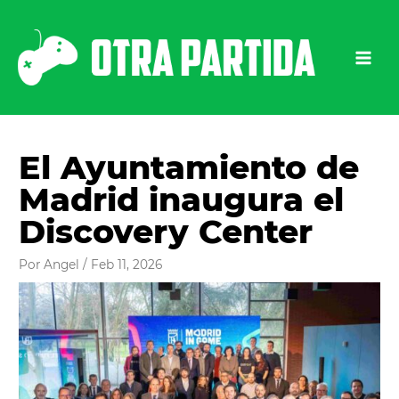
Ir
al
contenido
El Ayuntamiento de
Madrid inaugura el
Discovery Center
Por
Angel
/
Feb 11, 2026