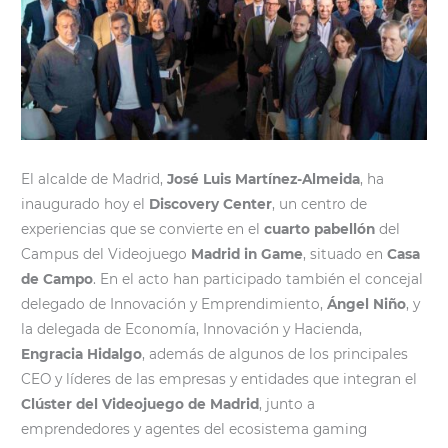
El alcalde de Madrid,
José Luis Martínez-Almeida
, ha
inaugurado hoy el
Discovery Center
, un centro de
experiencias que se convierte en el
cuarto pabellón
del
Campus del Videojuego
Madrid in Game
, situado en
Casa
de Campo
. En el acto han participado también el concejal
delegado de Innovación y Emprendimiento,
Ángel Niño
, y
la delegada de Economía, Innovación y Hacienda,
Engracia Hidalgo
, además de algunos de los principales
CEO y líderes de las empresas y entidades que integran el
Clúster del Videojuego de Madrid
, junto a
emprendedores y agentes del ecosistema gaming