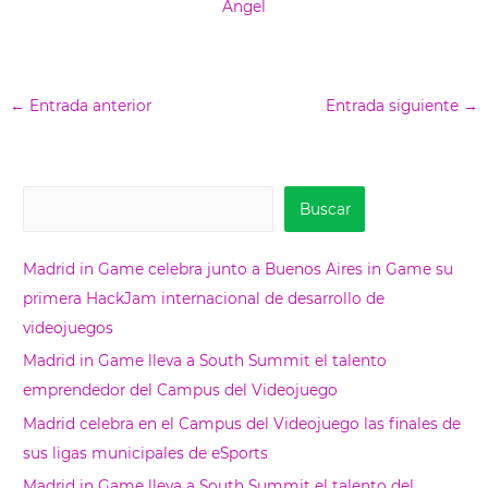
Angel
←
Entrada anterior
Entrada siguiente
→
B
Buscar
u
s
Madrid in Game celebra junto a Buenos Aires in Game su
c
primera HackJam internacional de desarrollo de
a
videojuegos
r
Madrid in Game lleva a South Summit el talento
emprendedor del Campus del Videojuego
Madrid celebra en el Campus del Videojuego las finales de
sus ligas municipales de eSports
Madrid in Game lleva a South Summit el talento del