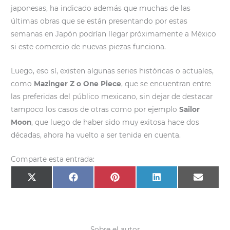
japonesas, ha indicado además que muchas de las
últimas obras que se están presentando por estas
semanas en Japón podrían llegar próximamente a México
si este comercio de nuevas piezas funciona.
Luego, eso sí, existen algunas series históricas o actuales,
como
Mazinger Z o One Piece
, que se encuentran entre
las preferidas del público mexicano, sin dejar de destacar
tampoco los casos de otras como por ejemplo
Sailor
Moon
, que luego de haber sido muy exitosa hace dos
décadas, ahora ha vuelto a ser tenida en cuenta.
Comparte esta entrada:
Compartir
Compartir
Compartir
Compartir
Compar
X
F
P
L
E
en
en
en
en
en
(
a
i
i
m
T
c
n
n
a
w
e
t
k
i
i
b
e
e
l
t
o
r
d
t
o
e
I
e
k
s
n
Sobre el autor