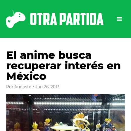
Ir
al
contenido
El anime busca
recuperar interés en
México
Por
Augusto
/
Jun 26, 2013