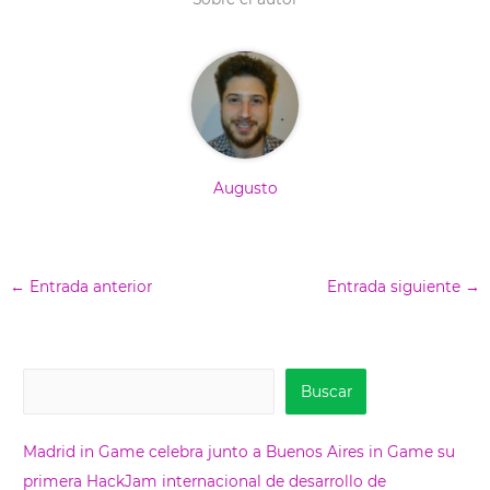
r
t
)
Augusto
←
Entrada anterior
Entrada siguiente
→
B
Buscar
u
s
Madrid in Game celebra junto a Buenos Aires in Game su
c
primera HackJam internacional de desarrollo de