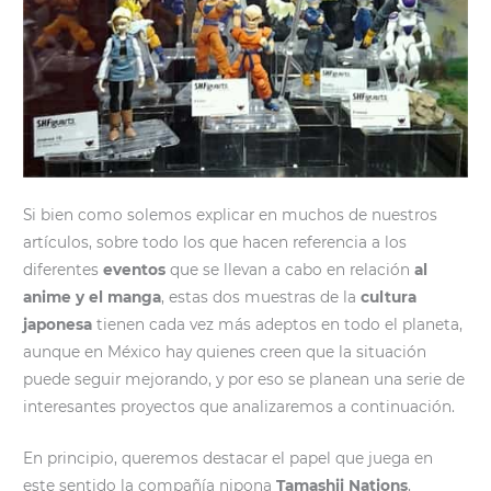
Si bien como solemos explicar en muchos de nuestros
artículos, sobre todo los que hacen referencia a los
diferentes
eventos
que se llevan a cabo en relación
al
anime y el manga
, estas dos muestras de la
cultura
japonesa
tienen cada vez más adeptos en todo el planeta,
aunque en México hay quienes creen que la situación
puede seguir mejorando, y por eso se planean una serie de
interesantes proyectos que analizaremos a continuación.
En principio, queremos destacar el papel que juega en
este sentido la compañía nipona
Tamashii Nations
,