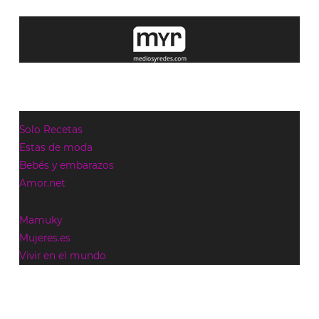
Solo Recetas
Estas de moda
Bebés y embarazos
Amor.net
Mamuky
Mujeres.es
Vivir en el mundo