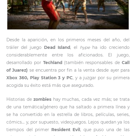
Desde la aparición, en los primeros meses del año, del
tráiler del juego
Dead Island
, el
hype
ha ido creciendo
considerablemente entre los aficionados. El juego,
desarrollado por
Techland
(también responsables de
Call
of Juarez)
se encuentra por fin a la venta desde ayer para
Xbox 360, Play Station 3 y PC
, y a juzgar por su primera
acogida su éxito está más que asegurado.
Historias de
zombies
hay muchas, cada vez más; se trata
de una temática/género que ha saltado a primera línea y
se ha convertido en la estrella de libros, películas, series,
cómics… y, por supuesto, videojuegos. Lejos quedan ya los
tiempos del primer
Resident Evil
, que puso una de las