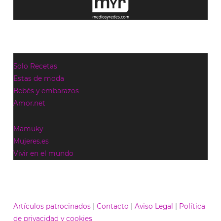
Solo Recetas
Estas de moda
Bebés y embarazos
Amor.net
Mamuky
Mujeres.es
Vivir en el mundo
Artículos patrocinados
|
Contacto
|
Aviso Legal
|
Política
de privacidad y cookies