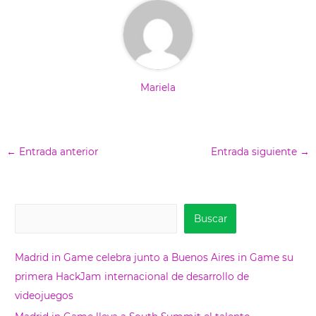
Mariela
←
Entrada anterior
Entrada siguiente
→
B
Buscar
u
s
Madrid in Game celebra junto a Buenos Aires in Game su
c
primera HackJam internacional de desarrollo de
a
videojuegos
r