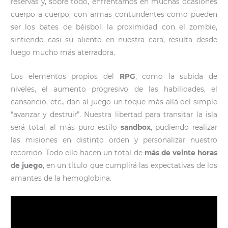
reservas y, sobre todo, enfrentarnos en muchas ocasiones
cuerpo a cuerpo, con armas contundentes como pueden
ser los bates de béisbol; la proximidad con el zombie,
sintiendo casi su aliento en nuestra cara, resulta desde
luego mucho más aterradora.
Los elementos propios del
RPG
, como la subida de
niveles, el aumento progresivo de las habilidades, el
cansancio, etc., dan al juego un toque más allá del simple
“avanzar y destruir”. Nuestra libertad para transitar la isla
será total, al más puro estilo
sandbox
, pudiendo realizar
las misiones en distinto orden y personalizar nuestro
recorrido. Todo ello hacen un total de
más de veinte horas
de juego
, en un título que cumplirá las expectativas de los
amantes de la hemoglobina.