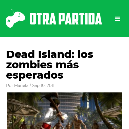
Ir
al
contenido
Dead Island: los
zombies más
esperados
Por
Mariela
/
Sep 10, 2011