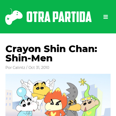
Ir
al
contenido
Crayon Shin Chan:
Shin-Men
Por
Calintz
/
Oct 31, 2010