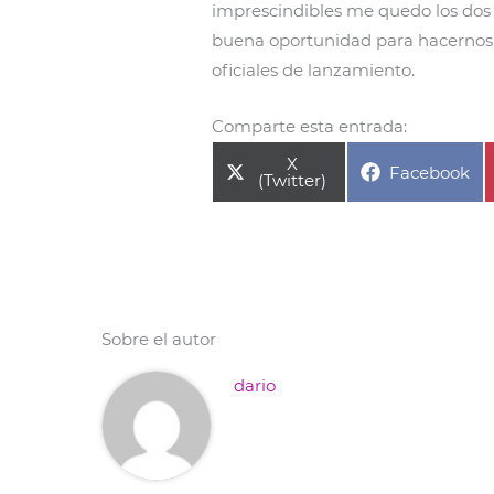
imprescindibles me quedo los dos
buena oportunidad para hacernos c
oficiales de lanzamiento.
Comparte esta entrada:
Compartir
X
Compartir
Facebook
en
(Twitter)
en
Sobre el autor
dario