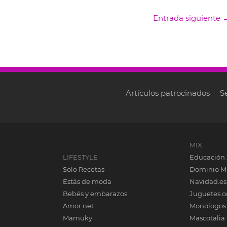
Entrada siguiente
Artículos patrocinados
S
MIX
LIFESTYLE
Educación 
Solo Recetas
Dominio M
Estás de moda
Navidad.es
Bebés y embarazos
Juguetes.o
Amor.net
Monólogos
Mamuky
Mascotalia