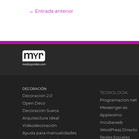
←
Entrada anterior
DECORACIÓN
TECNOLOGÍA
Decoracion 2.0
Programacion.net
Open Deco
Messenger.es
Decoración Sueca
Appleismo
Arquitectura Ideal
Incubaweb
Videodecoración
WordPress Directo
Ayuda para manualidades
Redes Sociales