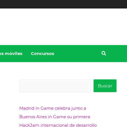
os móviles
Concursos
B
Buscar
u
s
Madrid in Game celebra junto a
c
Buenos Aires in Game su primera
a
HackJam internacional de desarrollo
r