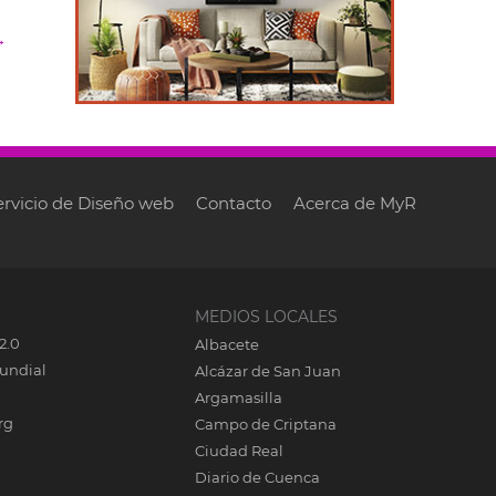
→
ervicio de Diseño web
Contacto
Acerca de MyR
MEDIOS LOCALES
2.0
Albacete
undial
Alcázar de San Juan
Argamasilla
rg
Campo de Criptana
Ciudad Real
Diario de Cuenca