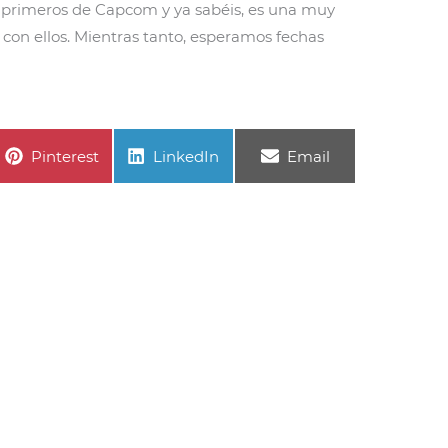
 primeros de Capcom y ya sabéis, es una muy
on ellos. Mientras tanto, esperamos fechas
Compartir
Compartir
Compartir
Pinterest
LinkedIn
Email
en
en
en