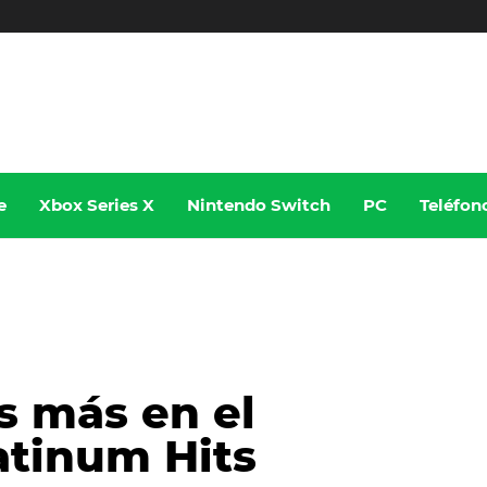
e
Xbox Series X
Nintendo Switch
PC
Teléfon
os más en el
atinum Hits