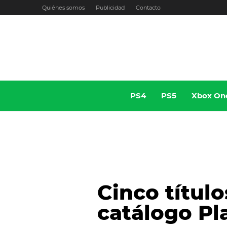
Ir
Quiénes somos
Publicidad
Contacto
al
contenido
PS4
PS5
Xbox On
Cinco títul
catálogo Pl