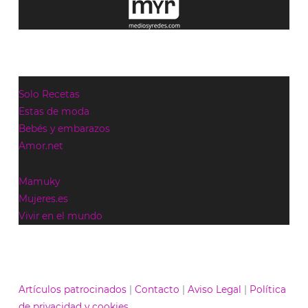
Solo Recetas
Estas de moda
Bebés y embarazos
Amor.net
Mamuky
Mujeres.es
Vivir en el mundo
Artículos patrocinados
|
Contacto
|
Aviso Legal
|
Política
de privacidad y cookies