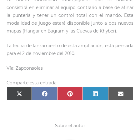
consistirá en eliminar al equipo contrario a base de afinar
la puntería y tener un control total con el mando. Esta
modalidad de juego estará disponible junto a dos nuevos
mapas (Hangar en Bagram y las Cuevas de Khyber).
La fecha de lanzamiento de esta ampliación, está pensada
para el 2 de noviembre del 2010.
Vía: Zapconsolas
Comparte esta entrada:
Compartir
Compartir
Compartir
Compartir
Compar
X
F
P
L
E
en
en
en
en
en
(
a
i
i
m
T
c
n
n
a
w
e
t
k
i
i
b
e
e
l
t
o
r
d
t
o
e
I
e
k
s
n
Sobre el autor
r
t
)