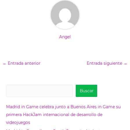
Angel
←
Entrada anterior
Entrada siguiente
→
B
Buscar
u
s
Madrid in Game celebra junto a Buenos Aires in Game su
c
primera HackJam internacional de desarrollo de
a
videojuegos
r