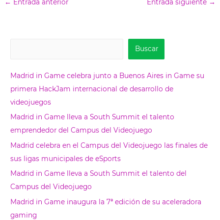
←
Entrada anterior
Entrada siguiente
→
B
Buscar
u
s
Madrid in Game celebra junto a Buenos Aires in Game su
c
primera HackJam internacional de desarrollo de
a
videojuegos
r
Madrid in Game lleva a South Summit el talento
emprendedor del Campus del Videojuego
Madrid celebra en el Campus del Videojuego las finales de
sus ligas municipales de eSports
Madrid in Game lleva a South Summit el talento del
Campus del Videojuego
Madrid in Game inaugura la 7ª edición de su aceleradora
gaming