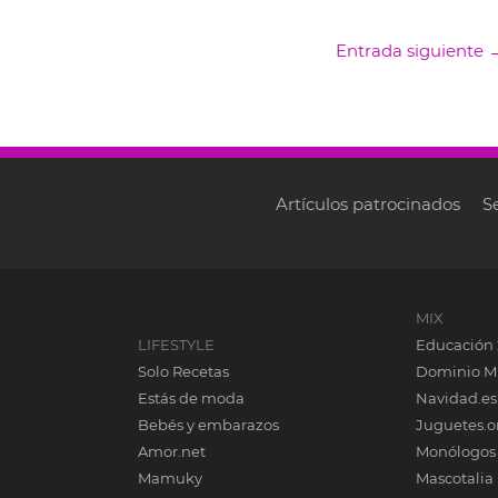
Entrada siguiente
Artículos patrocinados
S
MIX
LIFESTYLE
Educación 
Solo Recetas
Dominio M
Estás de moda
Navidad.es
Bebés y embarazos
Juguetes.o
Amor.net
Monólogos
Mamuky
Mascotalia