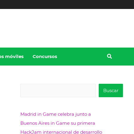
os móviles
Concursos
B
Buscar
u
s
Madrid in Game celebra junto a
c
Buenos Aires in Game su primera
a
HackJam internacional de desarrollo
r