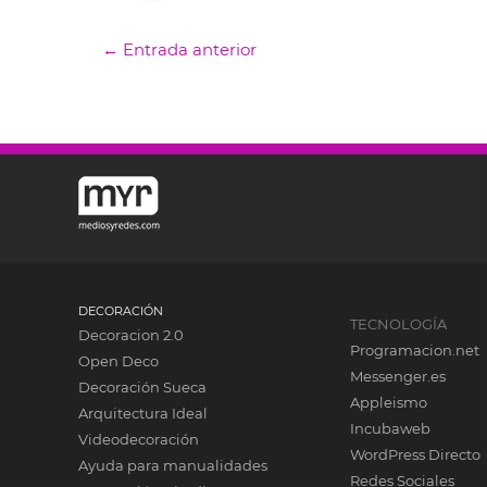
←
Entrada anterior
DECORACIÓN
TECNOLOGÍA
Decoracion 2.0
Programacion.net
Open Deco
Messenger.es
Decoración Sueca
Appleismo
Arquitectura Ideal
Incubaweb
Videodecoración
WordPress Directo
Ayuda para manualidades
Redes Sociales