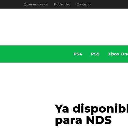
Ir
Quiénes somos
Publicidad
Contacto
al
contenido
PS4
PS5
Xbox On
Ya disponib
para NDS