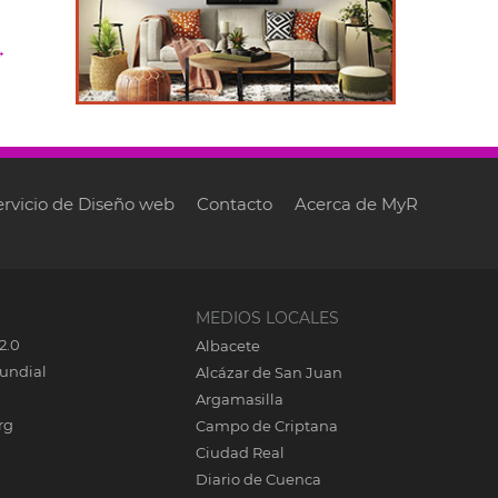
→
ervicio de Diseño web
Contacto
Acerca de MyR
MEDIOS LOCALES
2.0
Albacete
undial
Alcázar de San Juan
Argamasilla
rg
Campo de Criptana
Ciudad Real
Diario de Cuenca