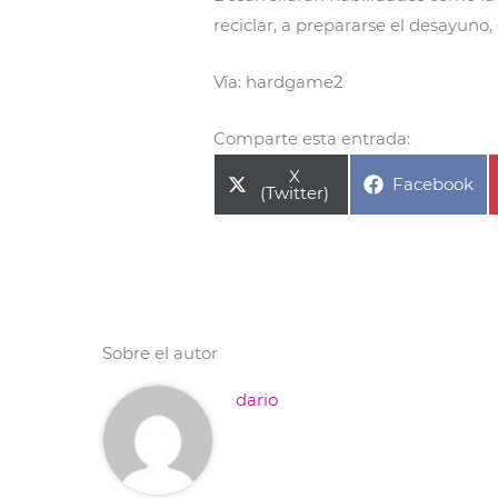
reciclar, a prepararse el desayuno, c
Vía: hardgame2
Comparte esta entrada:
Compartir
X
Compartir
Facebook
en
(Twitter)
en
Sobre el autor
dario