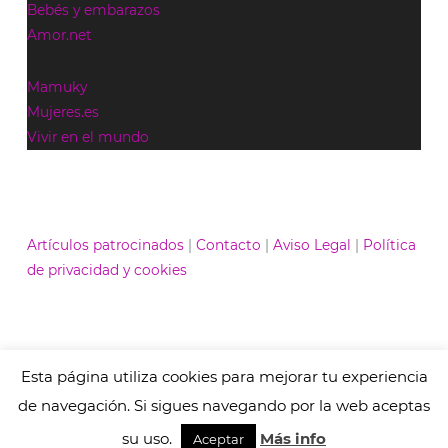
Bebés y embarazos
Amor.net
Mamuky
Mujeres.es
Vivir en el mundo
Artículos patrocinados
|
Contacto
|
Aviso Legal
|
Política
de privacidad y cookies
Esta página utiliza cookies para mejorar tu experiencia
© Contenidos bajo licencia Creative Commons (CC)
1995-2021 Medios y Redes online. Otros contenidos se
de navegación. Si sigues navegando por la web aceptas
cita fuente.
su uso.
Más info
Aceptar