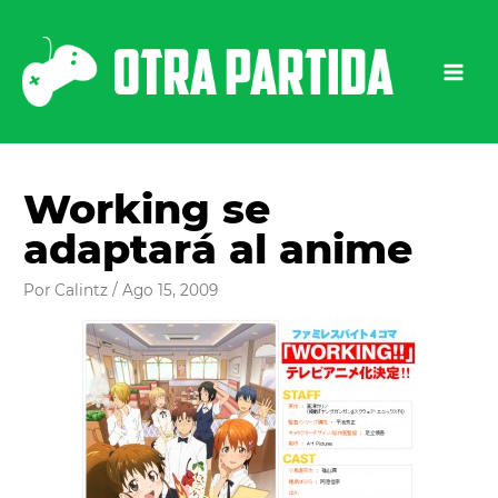
Ir
al
contenido
Working se
adaptará al anime
Por
Calintz
/
Ago 15, 2009