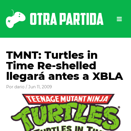
Ir
al
contenido
TMNT: Turtles in
Time Re-shelled
llegará antes a XBLA
Por
dario
/
Jun 11, 2009