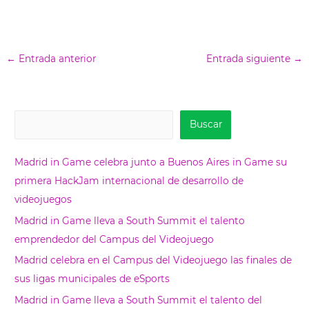
←
Entrada anterior
Entrada siguiente
→
B
Buscar
u
s
Madrid in Game celebra junto a Buenos Aires in Game su
c
primera HackJam internacional de desarrollo de
a
videojuegos
r
Madrid in Game lleva a South Summit el talento
emprendedor del Campus del Videojuego
Madrid celebra en el Campus del Videojuego las finales de
sus ligas municipales de eSports
Madrid in Game lleva a South Summit el talento del