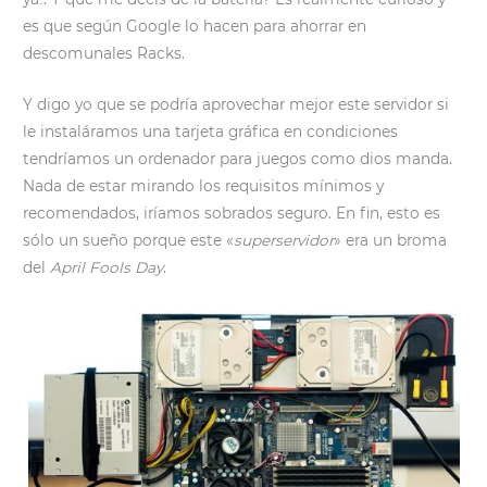
es que según Google lo hacen para ahorrar en
descomunales Racks.
Y digo yo que se podría aprovechar mejor este servidor si
le instaláramos una tarjeta gráfica en condiciones
tendríamos un ordenador para juegos como dios manda.
Nada de estar mirando los requisitos mínimos y
recomendados, iríamos sobrados seguro. En fin, esto es
sólo un sueño porque este «
superservidor
» era un broma
del
April Fools Day
.