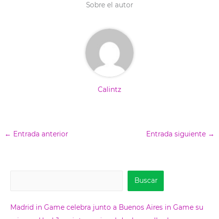
e
k
s
n
Sobre el autor
r
t
)
Calintz
←
Entrada anterior
Entrada siguiente
→
B
Buscar
u
s
Madrid in Game celebra junto a Buenos Aires in Game su
c