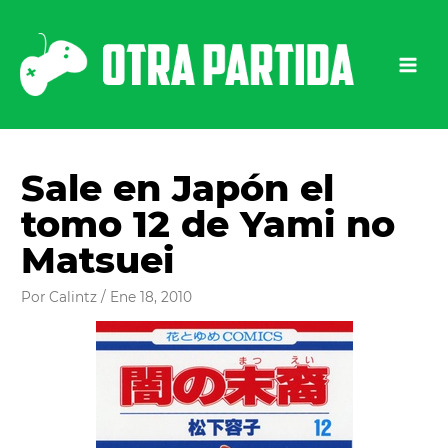
Ir
al
contenido
Sale en Japón el
tomo 12 de Yami no
Matsuei
Por
Calintz
/
Ene 18, 2010