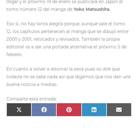
llegar y el próximo 19 de enero se publicará en Japón el
tomo número 12 del manga de
Yoko Matsushita
.
Eso si, no hay tanta alegría porque, aunque sale el tomo
12, los capítulos pertenecen al manga que se dibujó entre
2000 y 2001, retocados y revisados. También la propia
editorial va a dar una portada alternativa el próximo 5 de
febrero.
En cuanto a volver a retomar la serie pues os diré que
todavía no se sabe nada así que digamos que nos dan una
buena noticia a medias.
Comparte esta entrada:
Compartir
Compartir
Compartir
Compartir
Compar
X
F
P
L
E
en
en
en
en
en
(
a
i
i
m
T
c
n
n
a
w
e
t
k
i
i
b
e
e
l
t
o
r
d
t
o
e
I