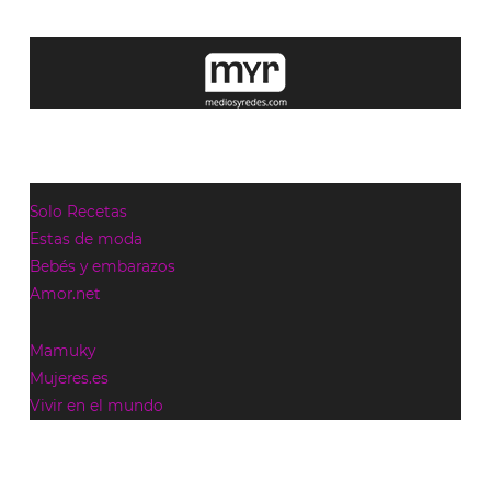
Solo Recetas
Estas de moda
Bebés y embarazos
Amor.net
Mamuky
Mujeres.es
Vivir en el mundo