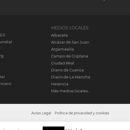
MEDIOS LOCALES
2.0
Albacete
undial
Alcázar de San Juan
Argamasilla
rg
Campo de Criptana
Ciudad Real
Diario de Cuenca
rar
Diario de La Mancha
nciero
Herencia
Más medios locales...
Aviso Legal
Política de privacidad y cookies