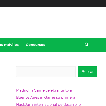
os móviles
Concursos
B
Buscar
u
s
Madrid in Game celebra junto a
c
Buenos Aires in Game su primera
a
HackJam internacional de desarrollo
r