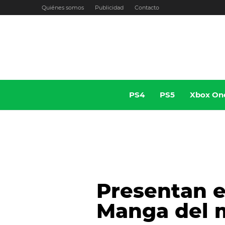
Ir
Quiénes somos
Publicidad
Contacto
al
contenido
PS4
PS5
Xbox On
Presentan e
Manga del