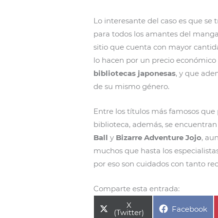
Lo interesante del caso es que se
para todos los amantes del manga,
sitio que cuenta con mayor cantid
lo hacen por un precio económico 
bibliotecas japonesas
, y que ad
de su mismo género.
Entre los títulos más famosos que
biblioteca, además, se encuentra
Ball
y
Bizarre Adventure Jojo
, au
muchos que hasta los especialista
por eso son cuidados con tanto rec
Comparte esta entrada:
Compartir
X
Compartir
Facebook
en
(Twitter)
en