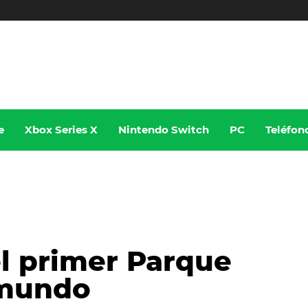
e
Xbox Series X
Nintendo Switch
PC
Teléfon
l primer Parque
 mundo