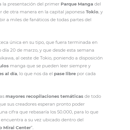
a la presentación del primer
Parque Manga
del
 de otra manera en la capital japonesa
Tokio
, y
bir a miles de fanáticos de todas partes del
oteca única en su tipo, que fuera terminada en
o día 20 de marzo, y que desde esta semana
hikawa, al oeste de Tokio, poniendo a disposición
ulos
manga que se pueden leer siempre y
es al día
, lo que nos da el
pase libre
por cada
las
mayores recopilaciones temáticas
de todo
ue sus creadores esperan pronto poder
na cifra que rebasaría los 50.000, para lo que
e encuentra a su vez ubicado dentro del
 Mirai Center
”.