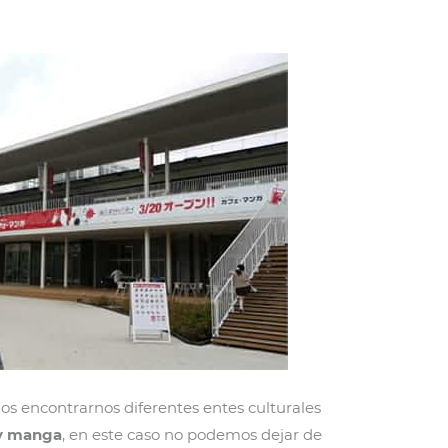
s encontrarnos diferentes entes culturales
y manga
, en este caso no podemos dejar de