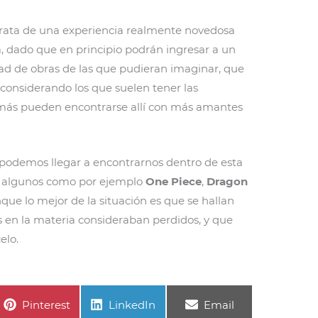
 trata de una experiencia realmente novedosa
 dado que en principio podrán ingresar a un
ad de obras de las que pudieran imaginar, que
considerando los que suelen tener las
emás pueden encontrarse allí con más amantes
 podemos llegar a encontrarnos dentro de esta
n algunos como por ejemplo
One Piece
,
Dragon
nque lo mejor de la situación es que se hallan
s en la materia consideraban perdidos, y que
elo.
Compartir
Compartir
Compartir
Pinterest
LinkedIn
Email
en
en
en