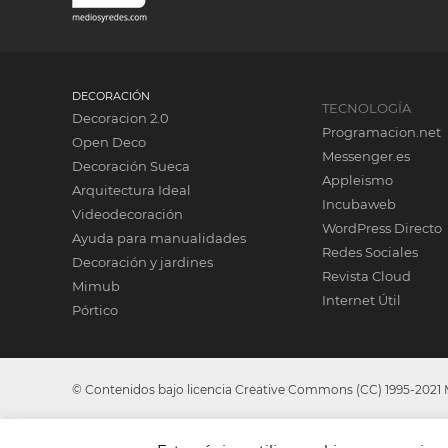
DECORACIÓN
TECNOLOGÍA
Decoracion 2.0
Programacion.net
Open Deco
Messenger.es
Decoración Sueca
Appleismo
Arquitectura Ideal
Incubaweb
Videodecoración
WordPress Directo
Ayuda para manualidades
Redes Sociales
Decoración y jardines
Revista Cloud
Mimub
Internet Útil
Pórtico
© Contenidos bajo licencia Creative Commons (CC) 1995-2021 Me