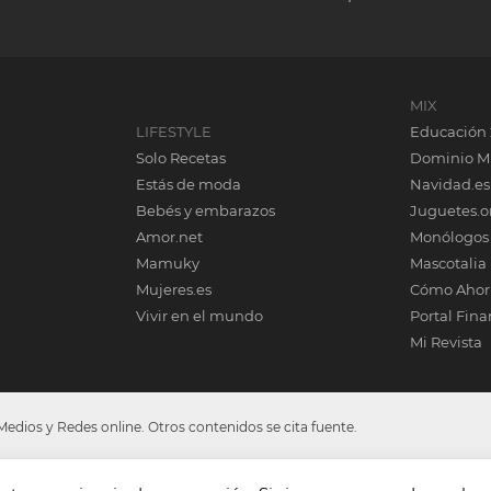
MIX
LIFESTYLE
Educación 
Solo Recetas
Dominio M
Estás de moda
Navidad.es
Bebés y embarazos
Juguetes.o
Amor.net
Monólogos
Mamuky
Mascotalia
Mujeres.es
Cómo Ahor
Vivir en el mundo
Portal Fina
Mi Revista
dios y Redes online. Otros contenidos se cita fuente.