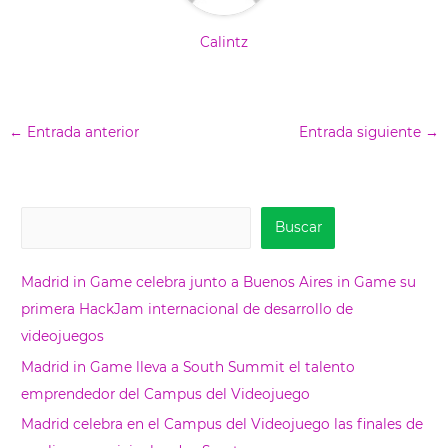
Calintz
←
Entrada anterior
Entrada siguiente
→
B
Buscar
u
s
Madrid in Game celebra junto a Buenos Aires in Game su
c
primera HackJam internacional de desarrollo de
a
videojuegos
r
Madrid in Game lleva a South Summit el talento
emprendedor del Campus del Videojuego
Madrid celebra en el Campus del Videojuego las finales de