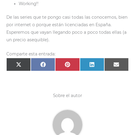
Working!!
De las series que te pongo casi todas las conocemos, bien
por internet o porque están licenciadas en España.
Esperemos que vayan llegando poco a poco todas ellas (a
un precio asequible).
Comparte esta entrada:
Compartir
Compartir
Compartir
Compartir
Compar
X
F
P
L
E
en
en
en
en
en
(
a
i
i
m
T
c
n
n
a
w
e
t
k
i
i
b
e
e
l
t
o
r
d
t
o
e
I
e
k
s
n
Sobre el autor
r
t
)