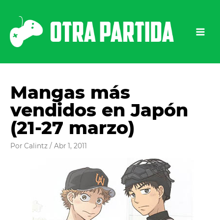
Ir
al
contenido
Mangas más
vendidos en Japón
(21-27 marzo)
Por
Calintz
/
Abr 1, 2011