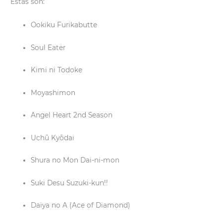
Estas son:
Ookiku Furikabutte
Soul Eater
Kimi ni Todoke
Moyashimon
Angel Heart 2nd Season
Uchū Kyōdai
Shura no Mon Dai-ni-mon
Suki Desu Suzuki-kun!!
Daiya no A (Ace of Diamond)