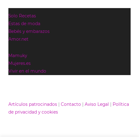
Solo Recetas
Estas de moda
Bebés y embarazos
Amor.net
Mamuky
Mujeres.es
Vivir en el mundo
Artículos patrocinados
|
Contacto
|
Aviso Legal
|
Política
de privacidad y cookies