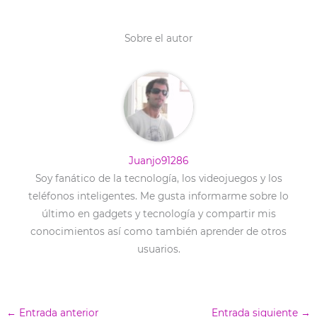
i
b
e
e
l
t
o
r
d
t
o
e
I
e
k
s
n
Sobre el autor
r
t
)
Juanjo91286
Soy fanático de la tecnología, los videojuegos y los
teléfonos inteligentes. Me gusta informarme sobre lo
último en gadgets y tecnología y compartir mis
conocimientos así como también aprender de otros
usuarios.
←
Entrada anterior
Entrada siguiente
→