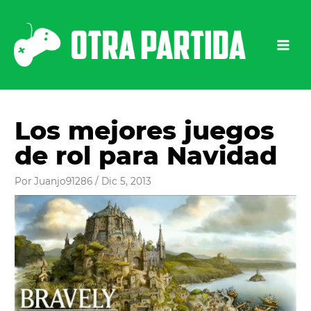
Ir
al
contenido
Los mejores juegos
de rol para Navidad
Por
Juanjo91286
/
Dic 5, 2013