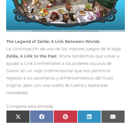
The Legend of Zelda: A Link Between Worlds
La continuación de uno de los mejores juegos de la saga
Zelda, A Link to the Past
. Ahora tendremos que volver a
ayudar a Link a enfrentarse a los poderes oscuros de
Ganon en un viaje tridimensional que nos permitirá
regresar a los escenarios y enfrentamientos del título
original, pero con una vuelta de tuerca y bastantes
novedades.
Comparte esta entrada:
Compartir
Compartir
Compartir
Compartir
Compar
X
F
P
L
E
en
en
en
en
en
(
a
i
i
m
T
c
n
n
a
w
e
t
k
i