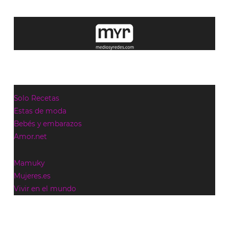
Solo Recetas
Estas de moda
Bebés y embarazos
Amor.net
Mamuky
Mujeres.es
Vivir en el mundo