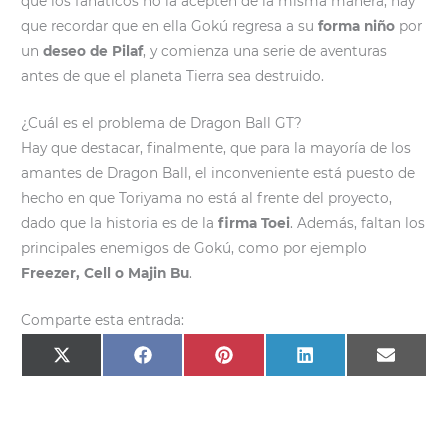
que los fanáticos no la acepten de la misma manera, hay
que recordar que en ella Gokú regresa a su
forma niño
por
un
deseo de Pilaf
, y comienza una serie de aventuras
antes de que el planeta Tierra sea destruido.
¿Cuál es el problema de Dragon Ball GT?
Hay que destacar, finalmente, que para la mayoría de los
amantes de Dragon Ball, el inconveniente está puesto de
hecho en que Toriyama no está al frente del proyecto,
dado que la historia es de la
firma Toei
. Además, faltan los
principales enemigos de Gokú, como por ejemplo
Freezer, Cell o Majin Bu
.
Comparte esta entrada:
Compartir
Compartir
Compartir
Compartir
Compar
X
F
P
L
E
en
en
en
en
en
(
a
i
i
m
T
c
n
n
a
w
e
t
k
i
i
b
e
e
l
t
o
r
d
t
o
e
I