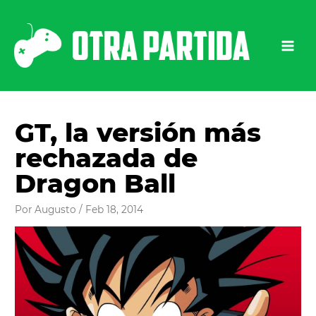
Ir
al
contenido
GT, la versión más
rechazada de
Dragon Ball
Por
Augusto
/
Feb 18, 2014