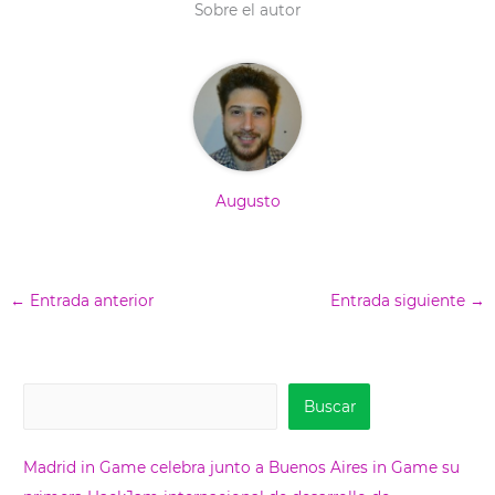
e
k
s
n
Sobre el autor
r
t
)
Augusto
←
Entrada anterior
Entrada siguiente
→
B
Buscar
u
s
Madrid in Game celebra junto a Buenos Aires in Game su
c