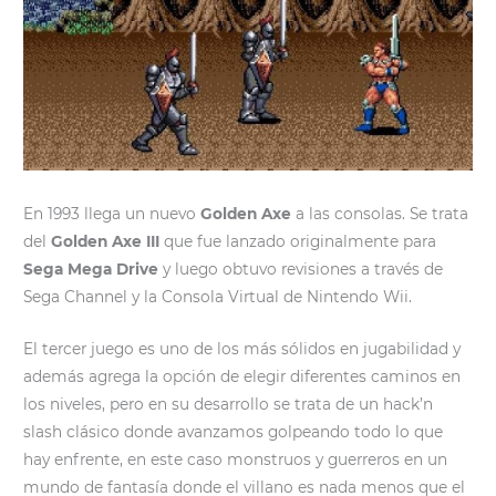
En 1993 llega un nuevo
Golden Axe
a las consolas. Se trata
del
Golden Axe III
que fue lanzado originalmente para
Sega Mega Drive
y luego obtuvo revisiones a través de
Sega Channel y la Consola Virtual de Nintendo Wii.
El tercer juego es uno de los más sólidos en jugabilidad y
además agrega la opción de elegir diferentes caminos en
los niveles, pero en su desarrollo se trata de un hack’n
slash clásico donde avanzamos golpeando todo lo que
hay enfrente, en este caso monstruos y guerreros en un
mundo de fantasía donde el villano es nada menos que el