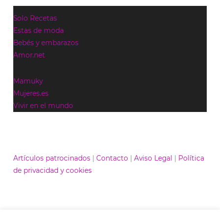
Solo Recetas
Estas de moda
Bebés y embarazos
Amor.net
Mamuky
Mujeres.es
Vivir en el mundo
Artículos patrocinados
|
Contacto
|
Aviso Legal
|
Política
de privacidad y cookies