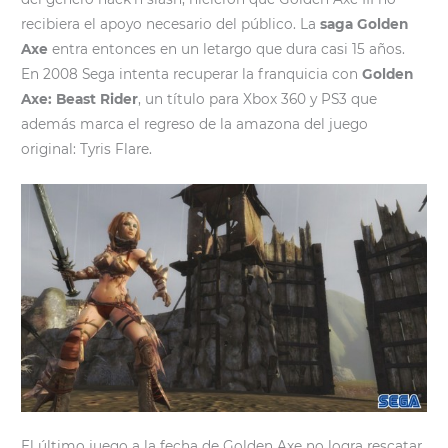
recibiera el apoyo necesario del público. La
saga Golden
Axe
entra entonces en un letargo que dura casi 15 años.
En 2008 Sega intenta recuperar la franquicia con
Golden
Axe: Beast Rider
, un título para Xbox 360 y PS3 que
además marca el regreso de la amazona del juego
original: Tyris Flare.
El último juego a la fecha de Golden Axe no logra rescatar