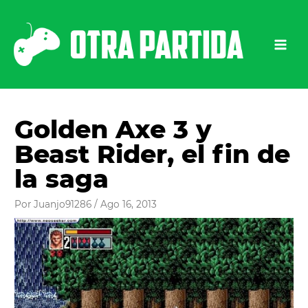
Ir
al
contenido
Golden Axe 3 y
Beast Rider, el fin de
la saga
Por
Juanjo91286
/
Ago 16, 2013