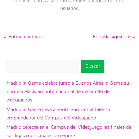
conocimientos así como también aprender de otros
usuarios.
←
Entrada anterior
Entrada siguiente
→
B
Buscar
u
s
Madrid in Game celebra junto a Buenos Aires in Game su
c
primera HackJam internacional de desarrollo de
a
videojuegos
r
Madrid in Game lleva a South Summit el talento
emprendedor del Campus del Videojuego
Madrid celebra en el Campus del Videojuego las finales de
sus ligas municipales de eSports