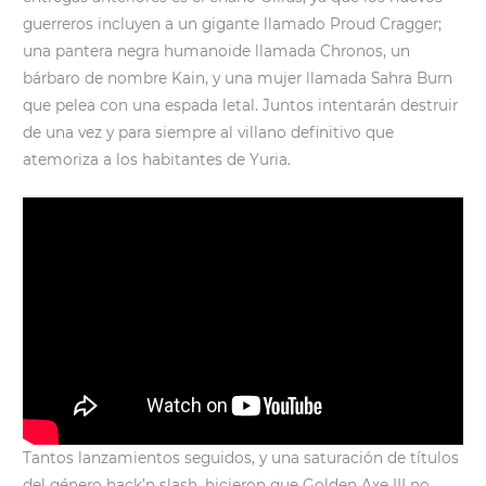
guerreros incluyen a un gigante llamado Proud Cragger;
una pantera negra humanoide llamada Chronos, un
bárbaro de nombre Kain, y una mujer llamada Sahra Burn
que pelea con una espada letal. Juntos intentarán destruir
de una vez y para siempre al villano definitivo que
atemoriza a los habitantes de Yuria.
Tantos lanzamientos seguidos, y una saturación de títulos
del género hack’n slash, hicieron que Golden Axe III no