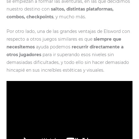
se empiezan a formar las aventuras, en las que decidimos
nuestro destino con
saltos, distintas plataformas,
combos, checkpoints
, y mucho más.
Por otro lado, una de las grandes ventajas de Elsword con
respecto a otros juegos similares es que
siempre que
necesitemos
ayuda podemos
recurrir directamente a
otros jugadores
para ir superando esos niveles sin
demasiadas dificultades, y todo ello sin hacer demasiado
hincapié en sus increíbles estéticas y visuales.