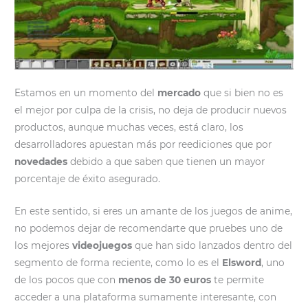
Estamos en un momento del
mercado
que si bien no es
el mejor por culpa de la crisis, no deja de producir nuevos
productos, aunque muchas veces, está claro, los
desarrolladores apuestan más por reediciones que por
novedades
debido a que saben que tienen un mayor
porcentaje de éxito asegurado.
En este sentido, si eres un amante de los juegos de anime,
no podemos dejar de recomendarte que pruebes uno de
los mejores
videojuegos
que han sido lanzados dentro del
segmento de forma reciente, como lo es el
Elsword
, uno
de los pocos que con
menos de 30 euros
te permite
acceder a una plataforma sumamente interesante, con