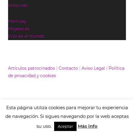
Amor.net
Mamuky
Mujeres.es
Vivir en el mundo
Artículos patrocinados
|
Contacto
|
Aviso Legal
|
Política
de privacidad y cookies
Esta página utiliza cookies para mejorar tu experiencia
© Contenidos bajo licencia Creative Commons (CC)
1995-2021 Medios y Redes online. Otros contenidos se
de navegación. Si sigues navegando por la web aceptas
cita fuente.
su uso.
Más info
Aceptar