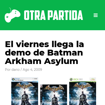
Ir
al
contenido
El viernes llega la
demo de Batman
Arkham Asylum
Por
dario
/
Ago 4, 2009