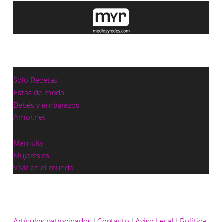
Solo Recetas
Estas de moda
Bebés y embarazos
Amor.net
Mamuky
Mujeres.es
Vivir en el mundo
Artículos patrocinados
|
Contacto
|
Aviso Legal
|
Política