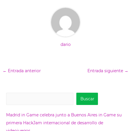
dario
←
Entrada anterior
Entrada siguiente
→
B
Buscar
u
s
Madrid in Game celebra junto a Buenos Aires in Game su
c
primera HackJam internacional de desarrollo de
a
videojuegos