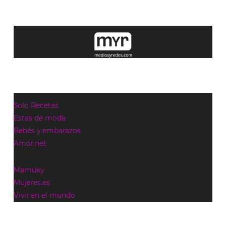
Solo Recetas
Estas de moda
Bebés y embarazos
Amor.net
Mamuky
Mujeres.es
Vivir en el mundo