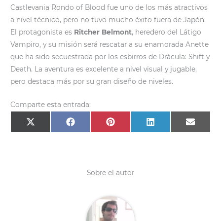
Castlevania Rondo of Blood fue uno de los más atractivos
a nivel técnico, pero no tuvo mucho éxito fuera de Japón.
El protagonista es
Ritcher Belmont
, heredero del Látigo
Vampiro, y su misión será rescatar a su enamorada Anette
que ha sido secuestrada por los esbirros de Drácula: Shift y
Death. La aventura es excelente a nivel visual y jugable,
pero destaca más por su gran diseño de niveles.
Comparte esta entrada:
Compartir
Compartir
Compartir
Compartir
Compar
X
F
P
L
E
en
en
en
en
en
(
a
i
i
m
T
c
n
n
a
w
e
t
k
i
i
b
e
e
l
t
o
r
d
t
o
e
I
e
k
s
n
Sobre el autor
r
t
)