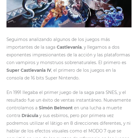
Seguimos analizando algunos de los juegos más
importantes de la saga
Castlevania
, y llegamos a dos
exponentes impresionantes de la acción y las plataformas
con vampiros y monstruos sobrenaturales. El primero es
Super Castlevania IV
, el primero de los juegos en la
consola de 16 bits Super Nintendo.
En 1991 llegaba el primer juego de la saga para SNES, y el
resultado fue un éxito de ventas instantáneo. Nuevamente
controlamos a
Simón Belmont
en una lucha a muerte
contra
Drácula
y sus esbirros, pero por primera vez
podremos utilizar el látigo en 8 direcciones diferentes, y ni
hablar de los efectos visuales como el MODO 7 que se