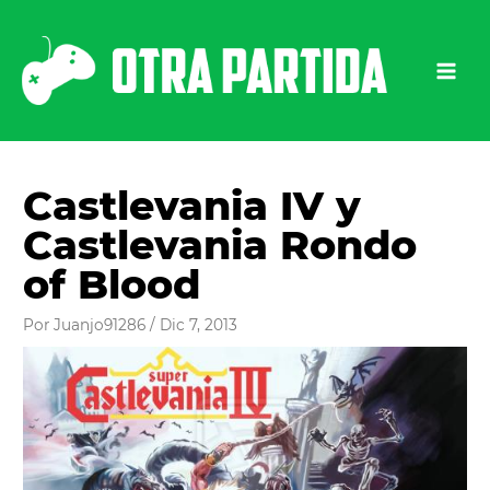
Ir
al
contenido
Castlevania IV y
Castlevania Rondo
of Blood
Por
Juanjo91286
/
Dic 7, 2013