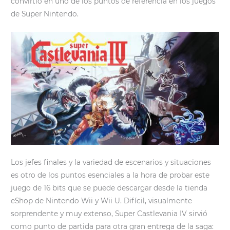
convirtió en uno de los puntos de referencia en los juegos
de Super Nintendo.
Los jefes finales y la variedad de escenarios y situaciones
es otro de los puntos esenciales a la hora de probar este
juego de 16 bits que se puede descargar desde la tienda
eShop de Nintendo Wii y Wii U. Difícil, visualmente
sorprendente y muy extenso, Super Castlevania IV sirvió
como punto de partida para otra gran entrega de la saga: