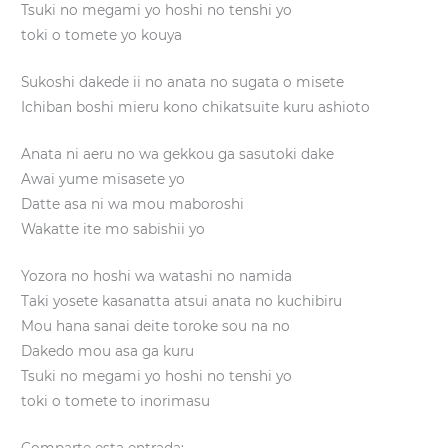
Tsuki no megami yo hoshi no tenshi yo
toki o tomete yo kouya
Sukoshi dakede ii no anata no sugata o misete
Ichiban boshi mieru kono chikatsuite kuru ashioto
Anata ni aeru no wa gekkou ga sasutoki dake
Awai yume misasete yo
Datte asa ni wa mou maboroshi
Wakatte ite mo sabishii yo
Yozora no hoshi wa watashi no namida
Taki yosete kasanatta atsui anata no kuchibiru
Mou hana sanai deite toroke sou na no
Dakedo mou asa ga kuru
Tsuki no megami yo hoshi no tenshi yo
toki o tomete to inorimasu
Comparte esta entrada: