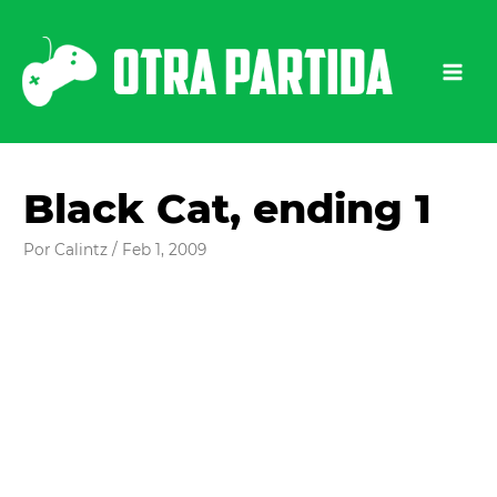
Ir
al
contenido
Black Cat, ending 1
Por
Calintz
/
Feb 1, 2009