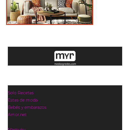
Solo Recetas
Estas de moda
Bebés y embarazos
Amor.net
Mamuky