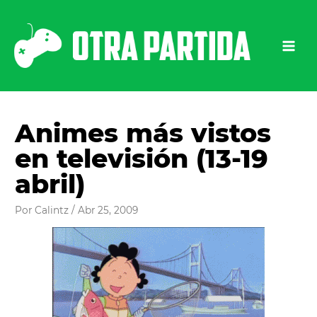
Ir
al
contenido
Animes más vistos
en televisión (13-19
abril)
Por
Calintz
/
Abr 25, 2009