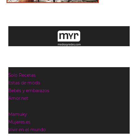
Solo Recetas
Estas de moda
Bebés y embarazos
Amor.net
Mamuky
Mujeres.es
Vivir en el mundo