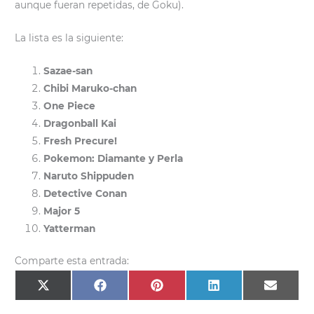
aunque fueran repetidas, de Goku).
La lista es la siguiente:
Sazae-san
Chibi Maruko-chan
One Piece
Dragonball Kai
Fresh Precure!
Pokemon: Diamante y Perla
Naruto Shippuden
Detective Conan
Major 5
Yatterman
Comparte esta entrada:
Compartir
Compartir
Compartir
Compartir
Compar
X
F
P
L
E
en
en
en
en
en
(
a
i
i
m
T
c
n
n
a